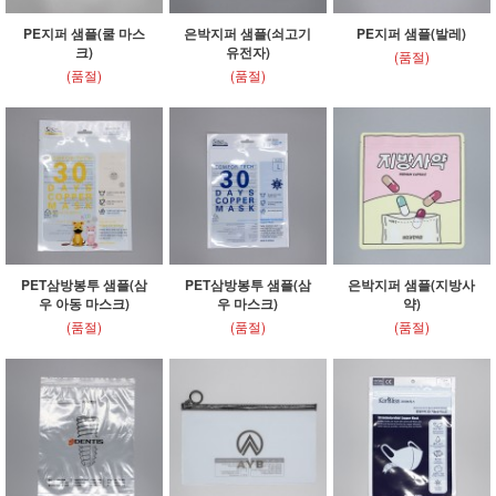
PE지퍼 샘플(쿨 마스
은박지퍼 샘플(쇠고기
PE지퍼 샘플(발레)
크)
유전자)
(품절)
(품절)
(품절)
PET삼방봉투 샘플(삼
PET삼방봉투 샘플(삼
은박지퍼 샘플(지방사
우 아동 마스크)
우 마스크)
약)
(품절)
(품절)
(품절)