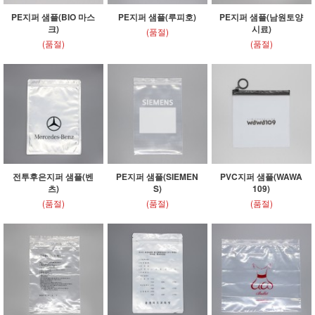
PE지퍼 샘플(BIO 마스
PE지퍼 샘플(루피호)
PE지퍼 샘플(남원토양
크)
시료)
(품절)
(품절)
(품절)
전투후은지퍼 샘플(벤
PE지퍼 샘플(SIEMEN
PVC지퍼 샘플(WAWA
츠)
S)
109)
(품절)
(품절)
(품절)