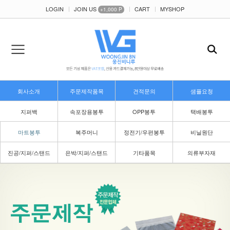
LOGIN
JOIN US
CART
MYSHOP
+1,000 P
회사소개
주문제작품목
견적문의
샘플요청
지퍼백
속포장용봉투
OPP봉투
택배봉투
마트봉투
복주머니
정전기/우편봉투
비닐원단
진공/지퍼/스탠드
은박/지퍼/스탠드
기타품목
의류부자재