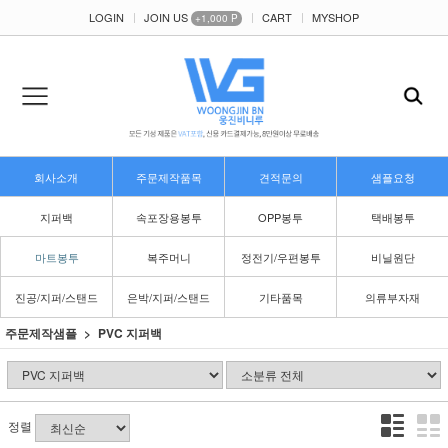
LOGIN
JOIN US
CART
MYSHOP
+1,000 P
회사소개
주문제작품목
견적문의
샘플요청
지퍼백
속포장용봉투
OPP봉투
택배봉투
마트봉투
복주머니
정전기/우편봉투
비닐원단
진공/지퍼/스탠드
은박/지퍼/스탠드
기타품목
의류부자재
주문제작샘플
PVC 지퍼백
정렬