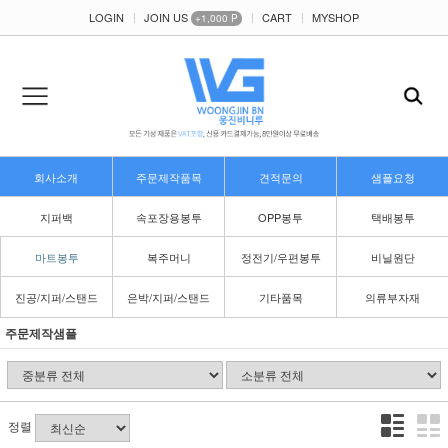
LOGIN
JOIN US
CART
MYSHOP
+1,000 P
회사소개
주문제작품목
견적문의
샘플요청
지퍼백
속포장용봉투
OPP봉투
택배봉투
마트봉투
복주머니
정전기/우편봉투
비닐원단
진공/지퍼/스탠드
은박/지퍼/스탠드
기타품목
의류부자재
주문제작샘플
정렬