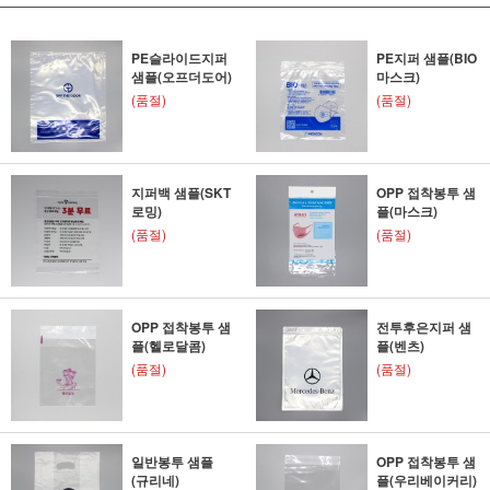
PE슬라이드지퍼
PE지퍼 샘플(BIO
샘플(오프더도어)
마스크)
(품절)
(품절)
지퍼백 샘플(SKT
OPP 접착봉투 샘
로밍)
플(마스크)
(품절)
(품절)
OPP 접착봉투 샘
전투후은지퍼 샘
플(헬로달콤)
플(벤츠)
(품절)
(품절)
일반봉투 샘플
OPP 접착봉투 샘
(규리네)
플(우리베이커리)