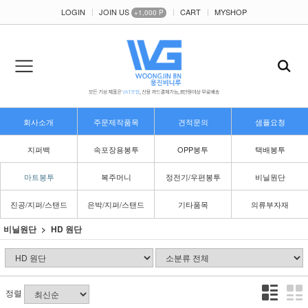
LOGIN
JOIN US
CART
MYSHOP
+1,000 P
회사소개
주문제작품목
견적문의
샘플요청
지퍼백
속포장용봉투
OPP봉투
택배봉투
마트봉투
복주머니
정전기/우편봉투
비닐원단
진공/지퍼/스탠드
은박/지퍼/스탠드
기타품목
의류부자재
비닐원단
HD 원단
정렬