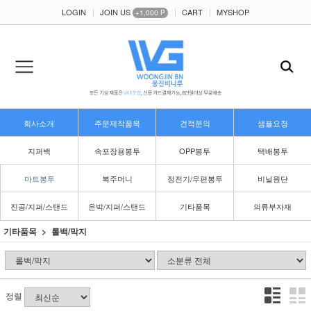
LOGIN
JOIN US
CART
MYSHOP
+1,000 P
회사소개
주문제작품목
견적문의
샘플요청
지퍼백
속포장용봉투
OPP봉투
택배봉투
마트봉투
복주머니
정전기/우편봉투
비닐원단
진공/지퍼/스탠드
은박/지퍼/스탠드
기타품목
의류부자재
기타품목
롤백/막지
정렬