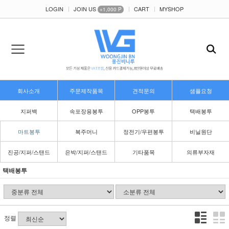
LOGIN
JOIN US
CART
MYSHOP
+1,000 P
회사소개
주문제작품목
견적문의
샘플요청
지퍼백
속포장용봉투
OPP봉투
택배봉투
마트봉투
복주머니
정전기/우편봉투
비닐원단
진공/지퍼/스탠드
은박/지퍼/스탠드
기타품목
의류부자재
택배봉투
정렬