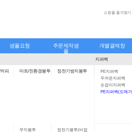
쇼핑몰 즐겨찾기
샘플요청
주문제작샘
개별결제창
플
지퍼백
/커피
마트/친환경봉투
정전기방지봉투
PE지퍼백
두꺼운지퍼백
손잡이지퍼백
PE지퍼백(도매가
무지봉투
정전기봉투(비접