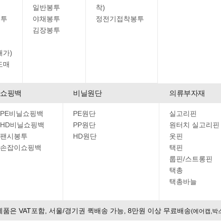
일반봉투
착)
봉투
야채봉투
정전기접착봉투
김장봉투
매가)
도매
쇼핑백
비닐원단
의류부자재
PE비닐쇼핑백
PE원단
실고리핀
HD비닐쇼핑백
PP원단
원터치 실고리핀
팬시봉투
HD원단
옷핀
손잡이쇼핑백
택핀
룹핀/스트롱핀
택총
택총바늘
제품은 VAT포함, 서울/경기권 퀵배송 가능, 8만원 이상 무료배송
(에어캡,박