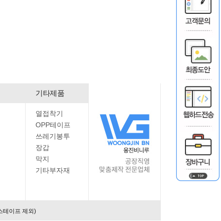
기타제품
열접착기
OPP테이프
쓰레기봉투
장갑
막지
기타부자재
스테이프 제외)