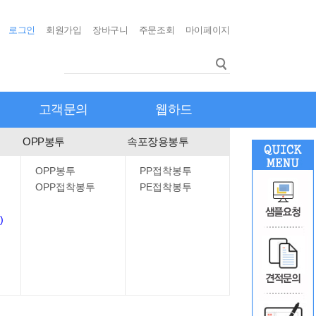
로그인
회원가입
장바구니
주문조회
마이페이지
고객문의
웹하드
OPP봉투
속포장용봉투
OPP봉투
PP접착봉투
OPP접착봉투
PE접착봉투
)