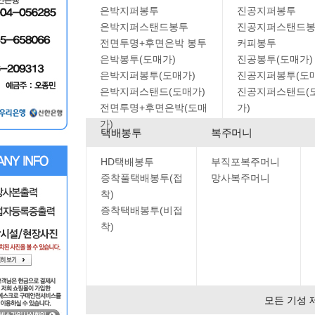
은박지퍼봉투
진공지퍼봉투
은박지퍼스탠드봉투
진공지퍼스탠드
전면투명+후면은박 봉투
커피봉투
은박봉투(도매가)
진공봉투(도매가)
은박지퍼봉투(도매가)
진공지퍼봉투(도
은박지퍼스탠드(도매가)
진공지퍼스탠드(
전면투명+후면은박(도매
가)
가)
택배봉투
복주머니
HD택배봉투
부직포복주머니
증착풀택배봉투(접
망사복주머니
착)
증착택배봉투(비접
착)
모든 기성 