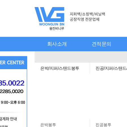
회사소개
견적문의
은박/지퍼/스탠드봉투
진공/지퍼/스탠드
은박봉투
진공봉투