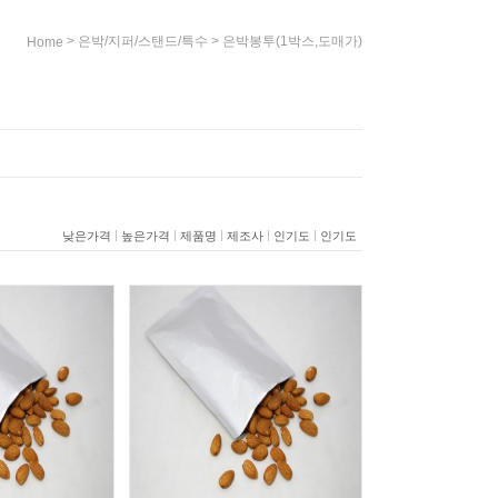
>
>
은박/지퍼/스탠드/특수
은박봉투(1박스,도매가)
Home
|
|
|
|
|
낮은가격
높은가격
제품명
제조사
인기도
인기도