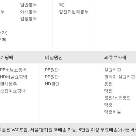
일반봉투
착)
봉투
야채봉투
정전기접착봉투
김장봉투
매가)
도매
쇼핑백
비닐원단
의류부자재
PE비닐쇼핑백
PE원단
실고리핀
HD비닐쇼핑백
PP원단
원터치 실고리핀
팬시봉투
HD원단
옷핀
손잡이쇼핑백
택핀
룹핀/스트롱핀
택총
택총바늘
제품은 VAT포함, 서울/경기권 퀵배송 가능, 8만원 이상 무료배송
(에어캡,박