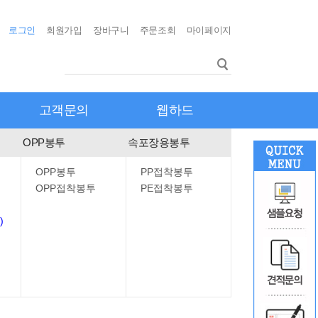
로그인
회원가입
장바구니
주문조회
마이페이지
고객문의
웹하드
OPP봉투
속포장용봉투
OPP봉투
PP접착봉투
OPP접착봉투
PE접착봉투
)