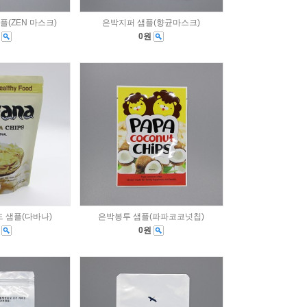
(ZEN 마스크)
은박지퍼 샘플(향균마스크)
원
0원
 샘플(다바나)
은박봉투 샘플(파파코코넛칩)
원
0원