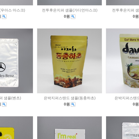
(우아스 마스크)
전투후은지퍼 샘플(가디언마스크)
전투후은지퍼 샘플
원
0원
0
 샘플(벤츠)
은박지퍼스탠드 샘플(동충하초)
은박지퍼스탠드
원
0원
0