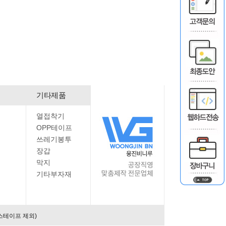
기타제품
열접착기
OPP테이프
쓰레기봉투
장갑
막지
기타부자재
스테이프 제외)