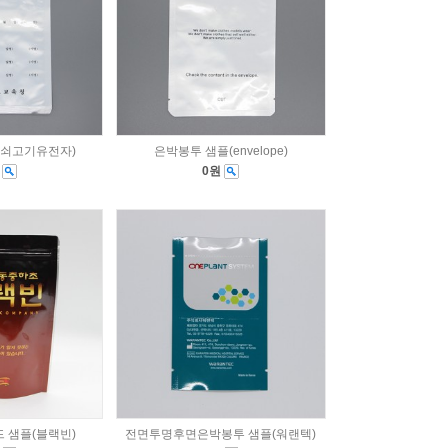
(쇠고기유전자)
은박봉투 샘플(envelope)
원
0원
 샘플(블랙빈)
전면투명후면은박봉투 샘플(워랜텍)