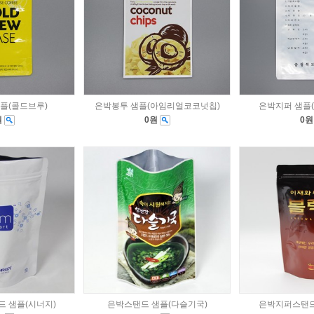
플(콜드브루)
은박봉투 샘플(아임리얼코코넛칩)
은박지퍼 샘플
원
0원
0
 샘플(시너지)
은박스탠드 샘플(다슬기국)
은박지퍼스탠드