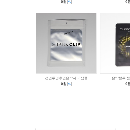
0원
0
전면투명후면은박지퍼 샘플
은박봉투 샘
0원
0