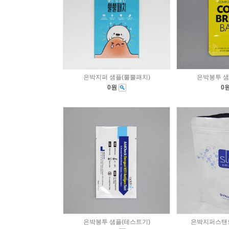
은박지퍼 샘플(뿔뿔패치)
은박봉투 샘
0원
0
은박봉투 샘플(테스트기)
은박지퍼스탠드