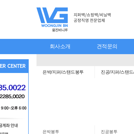
회사소개
견적문의
은박/지퍼/스탠드봉투
진공/지퍼/스탠드
은박봉투
진공봉투