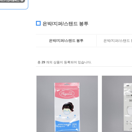
은박/지퍼/스탠드 봉투
은박/지퍼/스탠드 봉투
은박/지퍼/스탠드
총
29
개의 상품이 등록되어 있습니다.