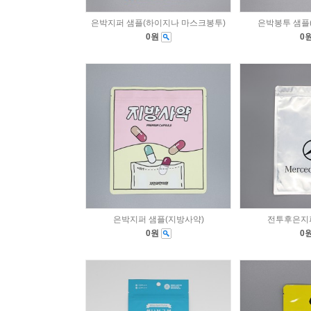
은박지퍼 샘플(하이지나 마스크봉투)
은박봉투 샘플
0원
0
은박지퍼 샘플(지방사약)
전투후은지퍼
0원
0