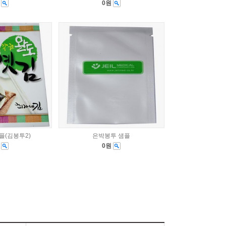
원
0원
플(김봉투2)
은박봉투 샘플
원
0원