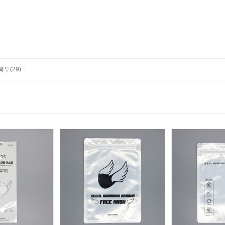
 봉투
(29)
|