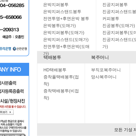
은박지퍼봉투
진공지퍼봉투
은박지퍼스탠드봉투
진공지퍼스탠드
전면투명+후면은박 봉투
커피봉투
은박봉투(도매가)
진공봉투(도매가)
은박지퍼봉투(도매가)
진공지퍼봉투(도
은박지퍼스탠드(도매가)
진공지퍼스탠드(
전면투명+후면은박(도매
가)
가)
택배봉투
복주머니
HD택배봉투
부직포복주머니
증착풀택배봉투(접
망사복주머니
착)
증착택배봉투(비접
착)
모든 기성 