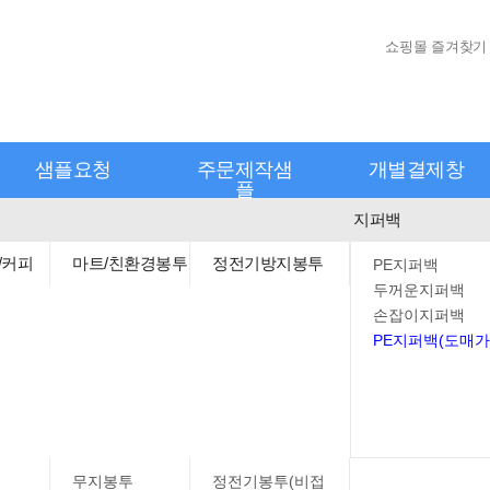
쇼핑몰 즐겨찾기
샘플요청
주문제작샘
개별결제창
플
지퍼백
/커피
마트/친환경봉투
정전기방지봉투
PE지퍼백
두꺼운지퍼백
손잡이지퍼백
PE지퍼백(도매가
무지봉투
정전기봉투(비접