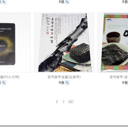
원
0원
0
플(마스크팩)
증착봉투샘플(김봉투)
증착봉투 샘
원
0원
0
[끝]
1
2