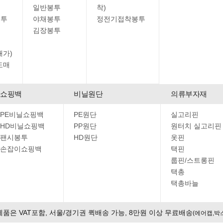
일반봉투
착)
봉투
야채봉투
정전기접착봉투
김장봉투
매가)
도매
쇼핑백
비닐원단
의류부자재
PE비닐쇼핑백
PE원단
실고리핀
HD비닐쇼핑백
PP원단
원터치 실고리핀
팬시봉투
HD원단
옷핀
손잡이쇼핑백
택핀
룹핀/스트롱핀
택총
택총바늘
제품은 VAT포함, 서울/경기권 퀵배송 가능, 8만원 이상 무료배송
(에어캡,박