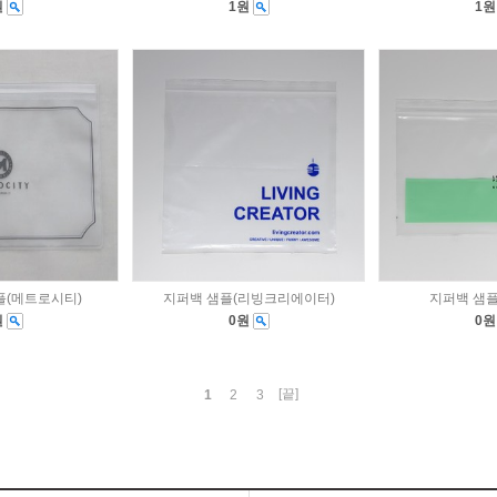
원
1원
1
플(메트로시티)
지퍼백 샘플(리빙크리에이터)
지퍼백 샘플
원
0원
0
[끝]
1
2
3