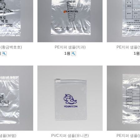
플(황금백호호)
PE지퍼 샘플(치과)
PE지퍼 샘플
원
1원
1
샘플(뷰템)
PVC지퍼 샘플(유니콘)
PE지퍼 샘플