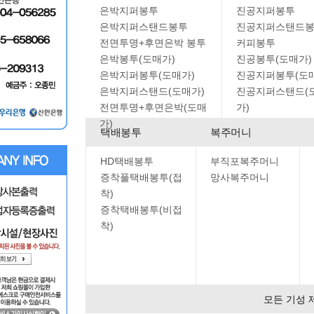
은박지퍼봉투
진공지퍼봉투
은박지퍼스탠드봉투
진공지퍼스탠드
전면투명+후면은박 봉투
커피봉투
은박봉투(도매가)
진공봉투(도매가)
은박지퍼봉투(도매가)
진공지퍼봉투(도
은박지퍼스탠드(도매가)
진공지퍼스탠드(
전면투명+후면은박(도매
가)
가)
택배봉투
복주머니
HD택배봉투
부직포복주머니
증착풀택배봉투(접
망사복주머니
착)
증착택배봉투(비접
착)
모든 기성 