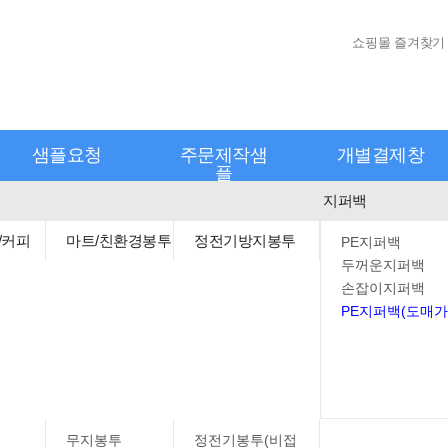
쇼핑몰 즐겨찾기
샘플요청
주문제작샘
개별결제창
플
지퍼백
/커피
마트/친환경봉투
정전기방지봉투
PE지퍼백
두꺼운지퍼백
손잡이지퍼백
PE지퍼백(도매가
무지봉투
정전기봉투(비접