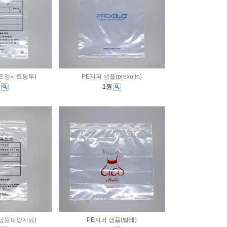
(토양시료봉투)
PE지퍼 샘플(prexolid)
원
1원
(남원토양시료)
PE지퍼 샘플(발레)