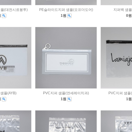
샘플(대전시료봉투)
PE슬라이드지퍼 샘플(오프더도어)
지퍼백 샘플(w
원
1원
0
샘플(AYB)
PVC지퍼 샘플(연세레이치과)
PVC지퍼 샘플
원
1원
1