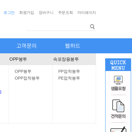
로그인
회원가입
장바구니
주문조회
마이페이지
고객문의
웹하드
OPP봉투
속포장용봉투
OPP봉투
PP접착봉투
OPP접착봉투
PE접착봉투
)