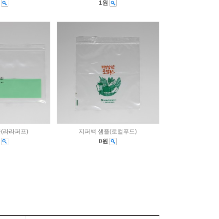
원
1원
(라라퍼프)
지퍼백 샘플(로컬푸드)
원
0원