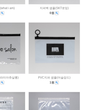
hat i am)
지퍼백 샘플(SKT로밍)
원
0원
(라미아쥬살롱)
PVC지퍼 샘플(머슬암드)
원
1원