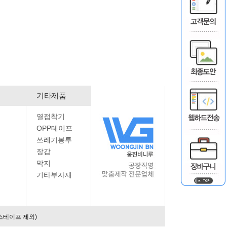
기타제품
열접착기
OPP테이프
쓰레기봉투
장갑
막지
기타부자재
스테이프 제외)