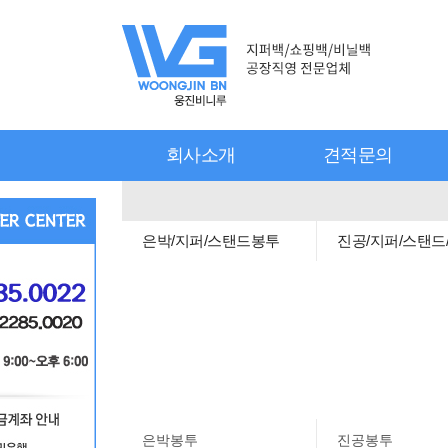
회사소개
견적문의
은박/지퍼/스탠드봉투
진공/지퍼/스탠드
은박봉투
진공봉투