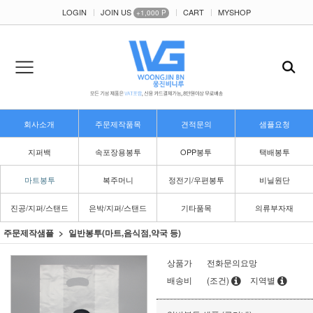
LOGIN
JOIN US
CART
MYSHOP
+1,000 P
회사소개
주문제작품목
견적문의
샘플요청
지퍼백
속포장용봉투
OPP봉투
택배봉투
마트봉투
복주머니
정전기/우편봉투
비닐원단
진공/지퍼/스탠드
은박/지퍼/스탠드
기타품목
의류부자재
주문제작샘플
일반봉투(마트,음식점,약국 등)
상품가
전화문의요망
배송비
(조건)
지역별