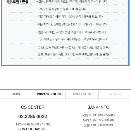
GUIDE
PRIVACY POLICY
AGREEMENT
PC.VER
CS CENTER
BANK INFO
국민 007301-04-056285
02.2285.0022
우리 1002-055-658066
MON-FRI 08:00 - 18:30
신한 110-356-209313
SUN.HOLIDAY OFF