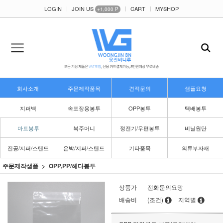
LOGIN
JOIN US
CART
MYSHOP
+1,000 P
회사소개
주문제작품목
견적문의
샘플요청
지퍼백
속포장용봉투
OPP봉투
택배봉투
마트봉투
복주머니
정전기/우편봉투
비닐원단
진공/지퍼/스탠드
은박/지퍼/스탠드
기타품목
의류부자재
주문제작샘플
OPP,PP/헤다봉투
상품가
전화문의요망
배송비
(조건)
지역별