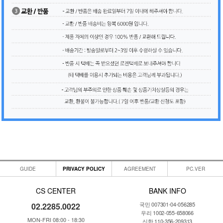
GUIDE
PRIVACY POLICY
AGREEMENT
PC.VER
CS CENTER
BANK INFO
국민 007301-04-056285
02.2285.0022
우리 1002-055-658066
MON-FRI 08:00 - 18:30
신한 110-356-209313