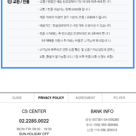
GUIDE
PRIVACY POLICY
AGREEMENT
PC.VER
CS CENTER
BANK INFO
국민 007301-04-056285
02.2285.0022
우리 1002-055-658066
MON-FRI 08:00 - 18:30
신한 110-356-209313
SUN.HOLIDAY OFF