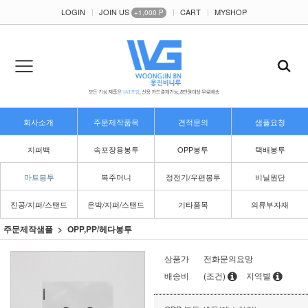
LOGIN
JOIN US
CART
MYSHOP
+1,000 P
회사소개
주문제작품목
견적문의
샘플요청
지퍼백
속포장용봉투
OPP봉투
택배봉투
마트봉투
복주머니
정전기/우편봉투
비닐원단
진공/지퍼/스탠드
은박/지퍼/스탠드
기타품목
의류부자재
주문제작샘플
OPP,PP/헤다봉투
상품가
전화문의요망
배송비
(조건)
지역별