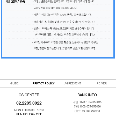
GUIDE
PRIVACY POLICY
AGREEMENT
PC.VER
CS CENTER
BANK INFO
국민 007301-04-056285
02.2285.0022
우리 1002-055-658066
MON-FRI 08:00 - 18:30
신한 110-356-209313
SUN.HOLIDAY OFF