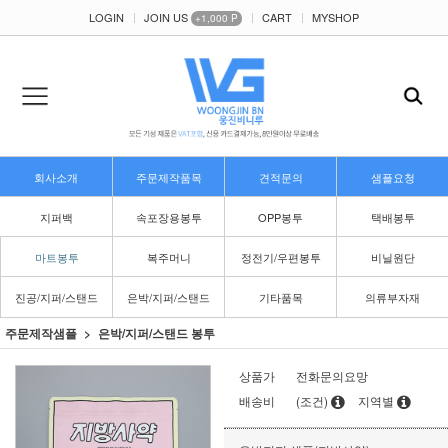
LOGIN
JOIN US
CART
MYSHOP
+1,000 P
회사소개
주문제작품목
견적문의
샘플요청
지퍼백
속포장용봉투
OPP봉투
택배봉투
마트봉투
복주머니
정전기/우편봉투
비닐원단
진공/지퍼/스탠드
은박/지퍼/스탠드
기타품목
의류부자재
주문제작샘플
은박/지퍼/스탠드 봉투
상품가
전화문의요망
배송비
(조건)
지역별