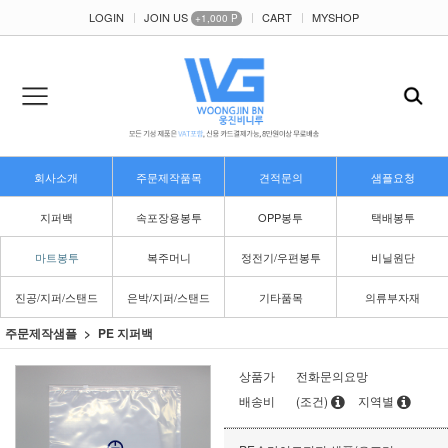
LOGIN
JOIN US
CART
MYSHOP
+1,000 P
회사소개
주문제작품목
견적문의
샘플요청
지퍼백
속포장용봉투
OPP봉투
택배봉투
마트봉투
복주머니
정전기/우편봉투
비닐원단
진공/지퍼/스탠드
은박/지퍼/스탠드
기타품목
의류부자재
주문제작샘플
PE 지퍼백
상품가
전화문의요망
배송비
(조건)
지역별