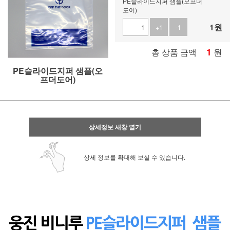
PE슬라이드지퍼 샘플(오프더
도어)
1
원
+1
-1
1
원
총 상품 금액
PE슬라이드지퍼 샘플(오
프더도어)
상세정보 새창 열기
상세 정보를 확대해 보실 수 있습니다.