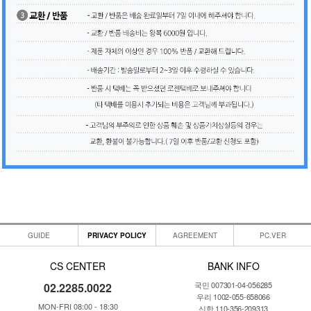
GUIDE
PRIVACY POLICY
AGREEMENT
PC.VER
CS CENTER
BANK INFO
국민 007301-04-056285
02.2285.0022
우리 1002-055-658066
MON-FRI 08:00 - 18:30
신한 110-356-209313