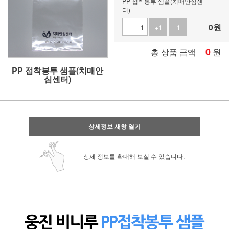
PP 접착봉투 샘플(치매안심센
터)
0
원
+1
-1
0
원
총 상품 금액
PP 접착봉투 샘플(치매안
심센터)
상세정보 새창 열기
상세 정보를 확대해 보실 수 있습니다.