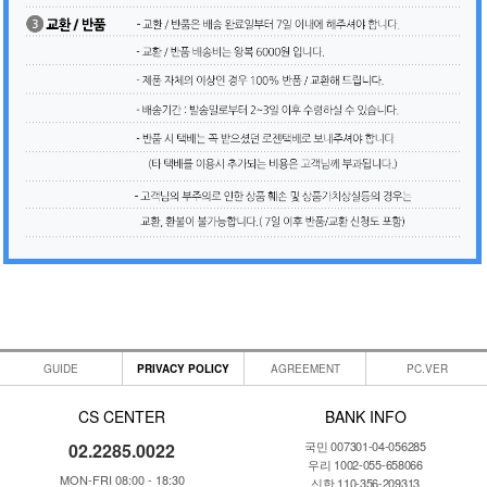
GUIDE
PRIVACY POLICY
AGREEMENT
PC.VER
CS CENTER
BANK INFO
국민 007301-04-056285
02.2285.0022
우리 1002-055-658066
MON-FRI 08:00 - 18:30
신한 110-356-209313