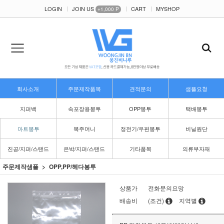
LOGIN
JOIN US
CART
MYSHOP
+1,000 P
회사소개
주문제작품목
견적문의
샘플요청
지퍼백
속포장용봉투
OPP봉투
택배봉투
마트봉투
복주머니
정전기/우편봉투
비닐원단
진공/지퍼/스탠드
은박/지퍼/스탠드
기타품목
의류부자재
주문제작샘플
OPP,PP/헤다봉투
상품가
전화문의요망
배송비
(조건)
지역별