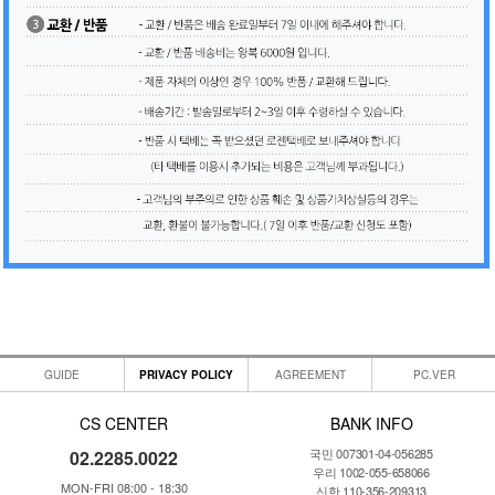
GUIDE
PRIVACY POLICY
AGREEMENT
PC.VER
CS CENTER
BANK INFO
국민 007301-04-056285
02.2285.0022
우리 1002-055-658066
MON-FRI 08:00 - 18:30
신한 110-356-209313