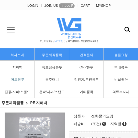
LOGIN
JOIN US
CART
MYSHOP
+1,000 P
회사소개
주문제작품목
견적문의
샘플요청
지퍼백
속포장용봉투
OPP봉투
택배봉투
마트봉투
복주머니
정전기/우편봉투
비닐원단
진공/지퍼/스탠드
은박/지퍼/스탠드
기타품목
의류부자재
주문제작샘플
PE 지퍼백
상품가
전화문의요망
배송비
(조건)
지역별