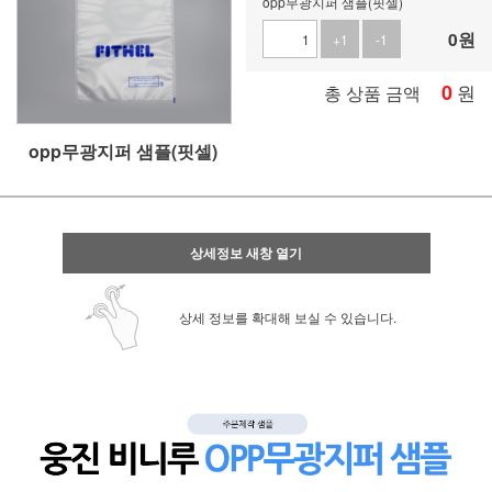
opp무광지퍼 샘플(핏셀)
0
원
+1
-1
0
원
총 상품 금액
opp무광지퍼 샘플(핏셀)
상세정보 새창 열기
상세 정보를 확대해 보실 수 있습니다.