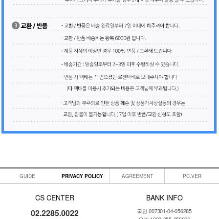
GUIDE
PRIVACY POLICY
AGREEMENT
PC.VER
CS CENTER
BANK INFO
국민 007301-04-056285
02.2285.0022
우리 1002-055-658066