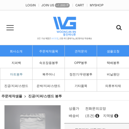
LOGIN
JOIN US
CART
MYSHOP
+1,000 P
회사소개
주문제작품목
견적문의
샘플요청
지퍼백
속포장용봉투
OPP봉투
택배봉투
마트봉투
복주머니
정전기/우편봉투
비닐원단
진공/지퍼/스탠드
은박/지퍼/스탠드
기타품목
의류부자재
주문제작샘플
진공/지퍼/스탠드 봉투
상품가
전화문의요망
배송비
(조건)
지역별