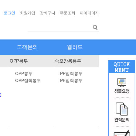
로그인
회원가입
장바구니
주문조회
마이페이지
고객문의
웹하드
OPP봉투
속포장용봉투
OPP봉투
PP접착봉투
OPP접착봉투
PE접착봉투
)