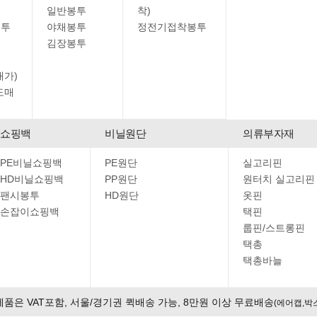
일반봉투
착)
봉투
야채봉투
정전기접착봉투
김장봉투
매가)
도매
쇼핑백
비닐원단
의류부자재
PE비닐쇼핑백
PE원단
실고리핀
HD비닐쇼핑백
PP원단
원터치 실고리핀
팬시봉투
HD원단
옷핀
손잡이쇼핑백
택핀
룹핀/스트롱핀
택총
택총바늘
제품은 VAT포함, 서울/경기권 퀵배송 가능, 8만원 이상 무료배송
(에어캡,박