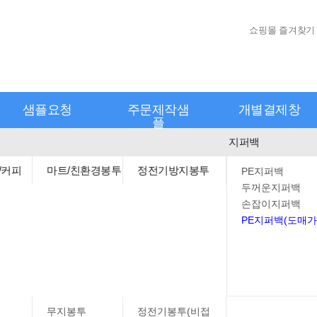
쇼핑몰 즐겨찾기
샘플요청
주문제작샘
개별결제창
플
지퍼백
/커피
마트/친환경봉투
정전기방지봉투
PE지퍼백
두꺼운지퍼백
손잡이지퍼백
PE지퍼백(도매가
무지봉투
정전기봉투(비접