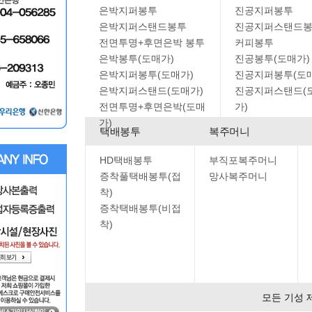
은박지퍼봉투
진공지퍼봉투
은박지퍼스탠드봉투
진공지퍼스탠드
전면투명+후면은박 봉투
커피봉투
은박봉투(도매가)
진공봉투(도매가)
은박지퍼봉투(도매가)
진공지퍼봉투(도
은박지퍼스탠드(도매가)
진공지퍼스탠드(
전면투명+후면은박(도매
가)
가)
택배봉투
복주머니
HD택배봉투
부직포복주머니
증착풀택배봉투(접
망사복주머니
착)
증착택배봉투(비접
착)
모든 기성 