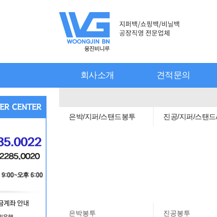
회사소개
견적문의
은박/지퍼/스탠드봉투
진공/지퍼/스탠드
은박봉투
진공봉투