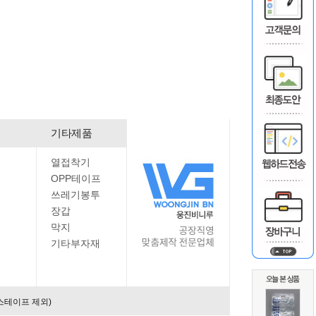
기타제품
열접착기
OPP테이프
쓰레기봉투
장갑
막지
기타부자재
스테이프 제외)