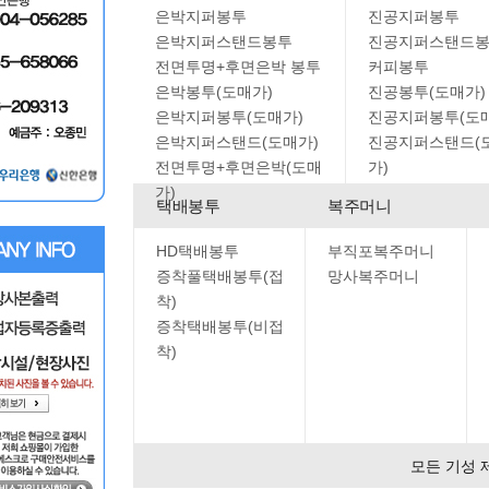
은박지퍼봉투
진공지퍼봉투
은박지퍼스탠드봉투
진공지퍼스탠드
전면투명+후면은박 봉투
커피봉투
은박봉투(도매가)
진공봉투(도매가)
은박지퍼봉투(도매가)
진공지퍼봉투(도
은박지퍼스탠드(도매가)
진공지퍼스탠드(
전면투명+후면은박(도매
가)
가)
택배봉투
복주머니
HD택배봉투
부직포복주머니
증착풀택배봉투(접
망사복주머니
착)
증착택배봉투(비접
착)
모든 기성 