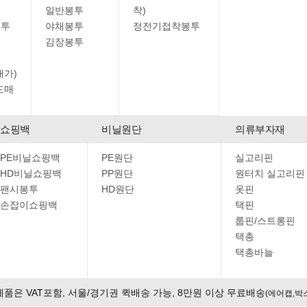
일반봉투
착)
봉투
야채봉투
정전기접착봉투
김장봉투
매가)
도매
쇼핑백
비닐원단
의류부자재
PE비닐쇼핑백
PE원단
실고리핀
HD비닐쇼핑백
PP원단
원터치 실고리핀
팬시봉투
HD원단
옷핀
손잡이쇼핑백
택핀
룹핀/스트롱핀
택총
택총바늘
제품은 VAT포함, 서울/경기권 퀵배송 가능, 8만원 이상 무료배송
(에어캡,박