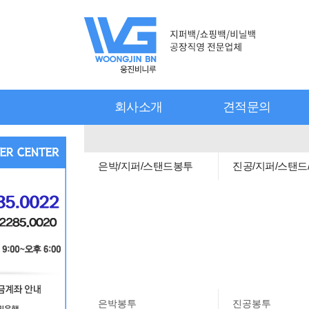
회사소개
견적문의
은박/지퍼/스탠드봉투
진공/지퍼/스탠드
은박봉투
진공봉투