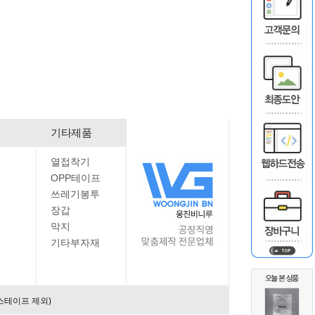
기타제품
열접착기
OPP테이프
쓰레기봉투
장갑
막지
기타부자재
스테이프 제외)