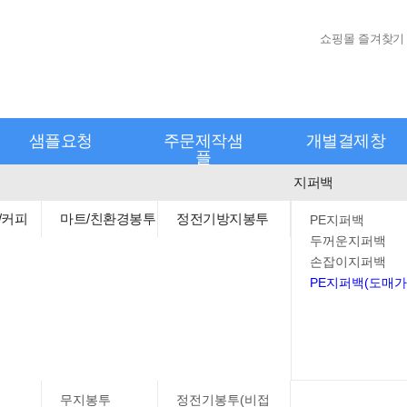
쇼핑몰 즐겨찾기
샘플요청
주문제작샘
개별결제창
플
지퍼백
/커피
마트/친환경봉투
정전기방지봉투
PE지퍼백
두꺼운지퍼백
손잡이지퍼백
PE지퍼백(도매가
무지봉투
정전기봉투(비접