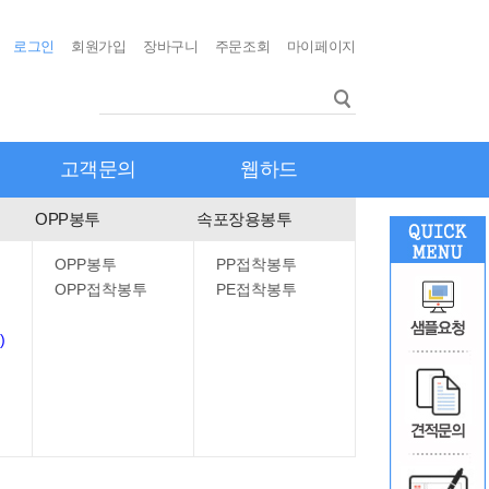
로그인
회원가입
장바구니
주문조회
마이페이지
고객문의
웹하드
OPP봉투
속포장용봉투
OPP봉투
PP접착봉투
OPP접착봉투
PE접착봉투
)