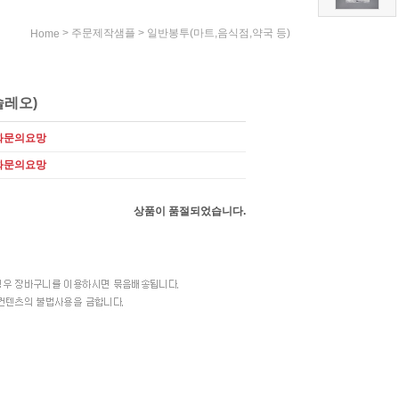
>
>
주문제작샘플
일반봉투(마트,음식점,약국 등)
Home
솔레오)
화문의요망
화문의요망
상품이 품절되었습니다.