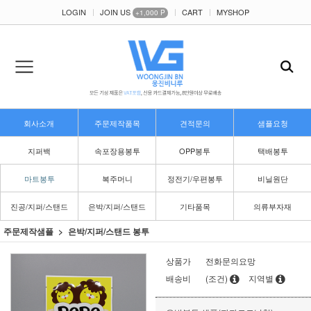
LOGIN
JOIN US
CART
MYSHOP
+1,000 P
회사소개
주문제작품목
견적문의
샘플요청
지퍼백
속포장용봉투
OPP봉투
택배봉투
마트봉투
복주머니
정전기/우편봉투
비닐원단
진공/지퍼/스탠드
은박/지퍼/스탠드
기타품목
의류부자재
주문제작샘플
은박/지퍼/스탠드 봉투
상품가
전화문의요망
배송비
(조건)
지역별