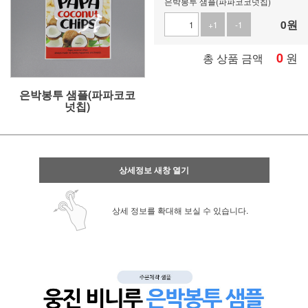
은박봉투 샘플(파파코코넛칩)
0
원
+1
-1
0
원
총 상품 금액
은박봉투 샘플(파파코코
넛칩)
상세정보 새창 열기
상세 정보를 확대해 보실 수 있습니다.