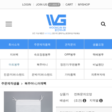
LOGIN
JOIN US
CART
MYSHOP
+1,000 P
회사소개
주문제작품목
견적문의
샘플요청
지퍼백
속포장용봉투
OPP봉투
택배봉투
마트봉투
복주머니
정전기/우편봉투
비닐원단
진공/지퍼/스탠드
은박/지퍼/스탠드
기타품목
의류부자재
주문제작샘플
복주머니,어깨빽
상품가
전화문의요망
배송비
(조건)
지역별