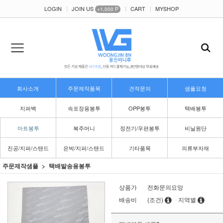
LOGIN
JOIN US
CART
MYSHOP
+1,000 P
회사소개
주문제작품목
견적문의
샘플요청
지퍼백
속포장용봉투
OPP봉투
택배봉투
마트봉투
복주머니
정전기/우편봉투
비닐원단
진공/지퍼/스탠드
은박/지퍼/스탠드
기타품목
의류부자재
주문제작샘플
택배발송용봉투
상품가
전화문의요망
배송비
(조건)
지역별