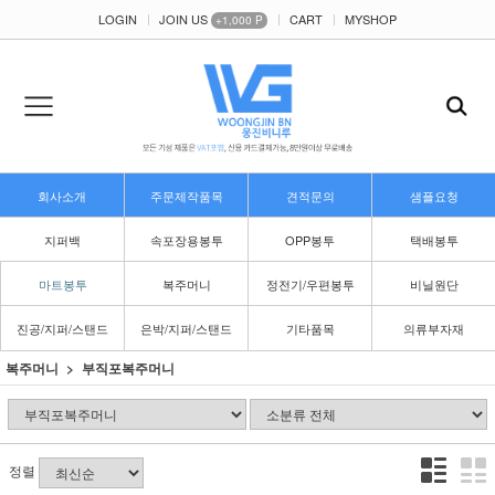
LOGIN
JOIN US
CART
MYSHOP
+1,000 P
회사소개
주문제작품목
견적문의
샘플요청
지퍼백
속포장용봉투
OPP봉투
택배봉투
마트봉투
복주머니
정전기/우편봉투
비닐원단
진공/지퍼/스탠드
은박/지퍼/스탠드
기타품목
의류부자재
복주머니
부직포복주머니
정렬